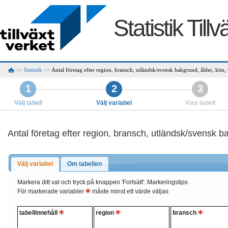
Statistik Till
Statistik
Antal företag efter region, bransch, utländsk/svensk bakgrund, ålder, kön, 
>>
>>
1
2
3
Välj tabell
Välj variabel
Visa tabell
Antal företag efter region, bransch, utländsk/svensk ba
Välj variabel
Om tabellen
Markera ditt val och tryck på knappen 'Fortsätt'.
Markeringstips
För markerade variabler
måste minst ett värde väljas
tabellinnehåll
region
bransch