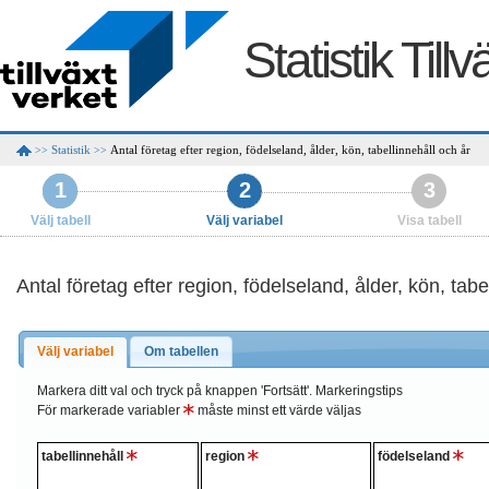
Statistik Till
Statistik
Antal företag efter region, födelseland, ålder, kön, tabellinnehåll och år
>>
>>
1
2
3
Välj tabell
Välj variabel
Visa tabell
Antal företag efter region, födelseland, ålder, kön, tabe
Välj variabel
Om tabellen
Markera ditt val och tryck på knappen 'Fortsätt'.
Markeringstips
För markerade variabler
måste minst ett värde väljas
tabellinnehåll
region
födelseland